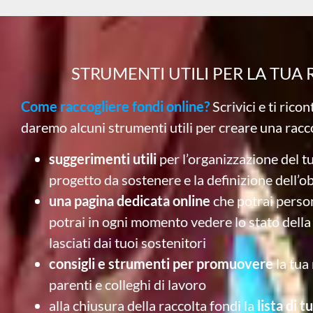
STRUMENTI UTILI PER LA TUA
Come raccogliere fondi online?
Scrivici e ti rico
daremo alcuni strumenti utili per creare una racc
suggerimenti utili
per l’organizzazione del tu
progetto da sostenere e la definizione dell’ob
una pagina dedicata online
che potrai person
potrai in ogni momento vedere lo stato della 
lasciati dai tuoi sostenitori
consigli e strumenti per promuovere
la tua 
parenti e colleghi di lavoro
alla chiusura della raccolta fondi la
lista di 