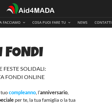
A FACCIAMO
COSA PUOI FARE TU
NEWS
CONTATTI
I FONDI
 FESTE SOLIDALI:
TA FONDI ONLINE
l tuo
compleanno
, l’
anniversario
,
eciale
per te, la tua famiglia o la tua