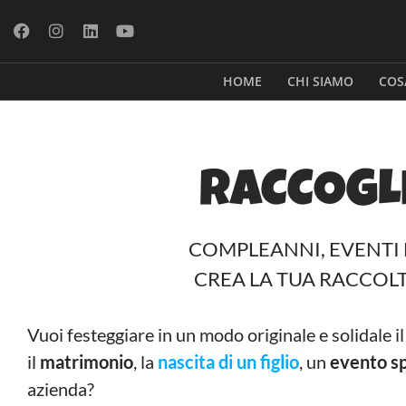
HOME
CHI SIAMO
COS
RACCOGL
COMPLEANNI, EVENTI E
CREA LA TUA RACCOL
Vuoi festeggiare in un modo originale e solidale i
il
matrimonio
, la
nascita di un figlio
, un
evento sp
azienda?