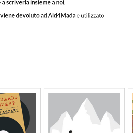
e a scriverla insieme a noi
.
to viene devoluto ad Aid4Mada
e utilizzato