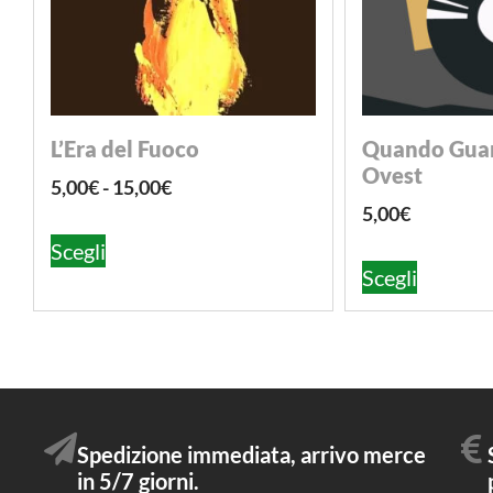
L’Era del Fuoco
Quando Guar
Ovest
5,00
€
-
15,00
€
5,00
€
Scegli
Scegli
Spedizione immediata, arrivo merce
in 5/7 giorni.