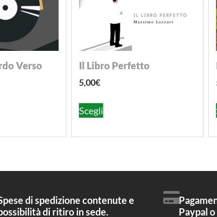
do Verso
Il Libro Perfetto
5,00
€
Scegli
Spese di spedizione contenute e
Pagament
possibilità di ritiro in sede.
Paypal o 