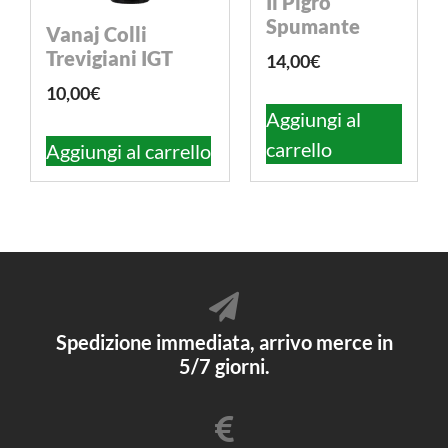
Il Pigro
Spumante
Vanaj Colli
Trevigiani IGT
14,00
€
10,00
€
Aggiungi al
carrello
Aggiungi al carrello
Spedizione immediata, arrivo merce in
5/7 giorni.